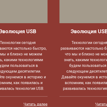
Эволюция USB
Эволюция US
Технологии сегодня
Технологии сегодн
ваются настолько быстро,
развиваются настолько б
 мы и близко не можем
что мы и близко не м
ть, какими технологиями
знать, какими технолог
удем пользоваться в
будем пользоваться
едующем десятилетии.
следующем десятилет
те окунемся в историю и
Давайте окунемся в ист
омним, как появилась и
вспомним, как появила
ивалась технология USB.
развивалась технология
Читать далее
Читат