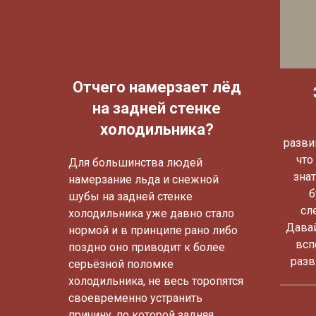
Отчего намерзает лёд
на задней стенке
холодильника?
разви
что
Для большинства людей
зна
намерзание льда и снежной
б
шубы на задней стенке
сл
холодильника уже давно стало
Давай
нормой и в принципе рано либо
всп
поздно оно приводит к более
разв
серьёзной поломке
холодильника, не весь торопятся
своевременно устранить
причину, по которой задняя