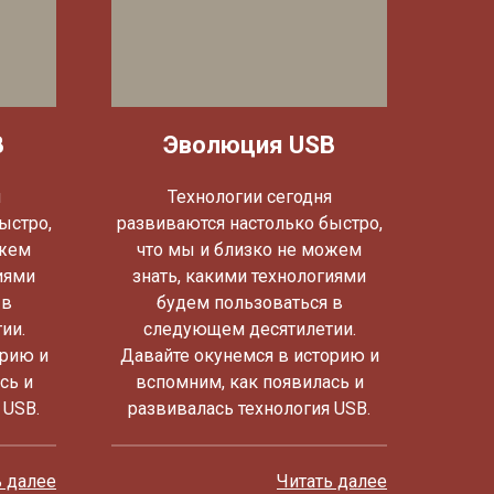
B
Эволюция USB
я
Технологии сегодня
ыстро,
развиваются настолько быстро,
ожем
что мы и близко не можем
иями
знать, какими технологиями
 в
будем пользоваться в
ии.
следующем десятилетии.
орию и
Давайте окунемся в историю и
сь и
вспомним, как появилась и
 USB.
развивалась технология USB.
ь далее
Читать далее