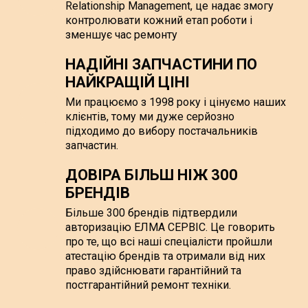
Relationship Management, це надає змогу
контролювати кожний етап роботи і
зменшує час ремонту
НАДІЙНІ ЗАПЧАСТИНИ ПО
НАЙКРАЩІЙ ЦІНІ
Ми працюємо з 1998 року і цінуємо наших
клієнтів, тому ми дуже серйозно
підходимо до вибору постачальників
запчастин.
ДОВІРА БІЛЬШ НІЖ 300
БРЕНДІВ
Більше 300 брендів підтвердили
авторизацію ЕЛМА СЕРВІС. Це говорить
про те, що всі наші спеціалісти пройшли
атестацію брендів та отримали від них
право здійснювати гарантійний та
постгарантійний ремонт техніки.