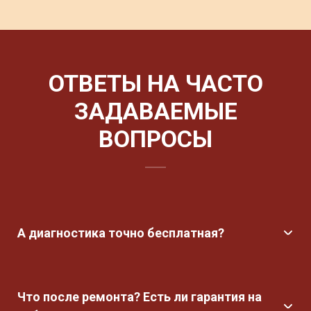
ОТВЕТЫ НА ЧАСТО
ЗАДАВАЕМЫЕ
ВОПРОСЫ
А диагностика точно бесплатная?
В сервисном центре
«ЭЛМА СЕРВИС»
диагностика оплачивается только
если клиенту нужна именно диагностика, а не
Что после ремонта? Есть ли гарантия на
ремонт.